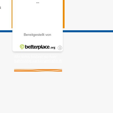
s
Alle Infos findest du hier:
bahnsteig.parkeisenbahn.de
.