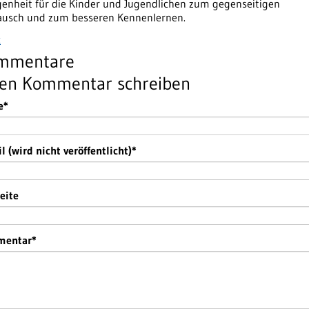
genheit für die Kinder und Jugendlichen zum gegenseitigen
ausch und zum besseren Kennenlernen.
k
mmentare
nen Kommentar schreiben
htfeld
e
*
htfeld
l (wird nicht veröffentlicht)
*
eite
htfeld
mentar
*