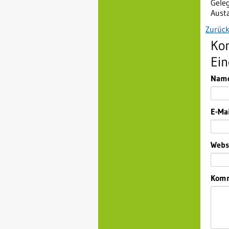
Gele
Aust
Zurüc
Ko
Ei
Pflic
Nam
Pflic
E-Mai
Webs
Pflic
Kom