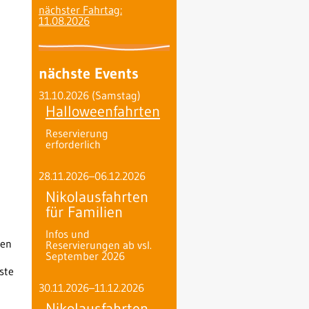
nächster Fahrtag:
11.08.2026
nächste Events
31.10.2026
(Samstag)
Halloweenfahrten
Reservierung
erforderlich
28.11.2026–06.12.2026
Nikolausfahrten
für Familien
Infos und
gen
Reservierungen ab vsl.
September 2026
ste
30.11.2026–11.12.2026
Nikolausfahrten