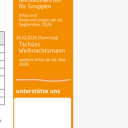
für Gruppen
Infos und
Reservierungen ab vsl.
September 2026
26.12.2026
(Samstag)
Tschüss
Weihnachtsmann
weitere Infos ab vsl. Nov.
2026
unterstütze uns
e