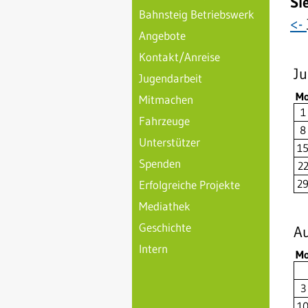
Si
Bahnsteig Betriebswerk
<-
Angebote
Kontakt/Anreise
Ju
Jugendarbeit
M
Mitmachen
1
Fahrzeuge
8
Unterstützer
1
Spenden
2
2
Erfolgreiche Projekte
Mediathek
Geschichte
A
Intern
M
3
1