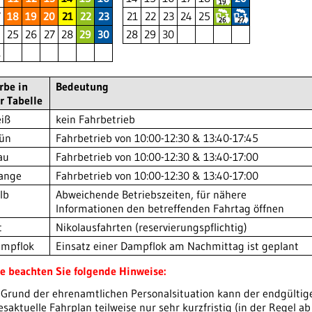
19
7
18
19
20
21
22
23
21
22
23
24
25
26
27
4
25
26
27
28
29
30
28
29
30
1
rbe in
Bedeutung
r Tabelle
iß
kein Fahrbetrieb
ün
Fahrbetrieb von 10:00-12:30 & 13:40-17:45
au
Fahrbetrieb von 10:00-12:30 & 13:40-17:00
ange
Fahrbetrieb von 10:00-12:30 & 13:40-17:00
lb
Abweichende Betriebszeiten, für nähere
Informationen den betreffenden Fahrtag öffnen
t
Nikolausfahrten (reservierungspflichtig)
mpflok
Einsatz einer Dampflok am Nachmittag ist geplant
te beachten Sie folgende Hinweise:
 Grund der ehrenamtlichen Personalsituation kann der endgültig
esaktuelle Fahrplan teilweise nur sehr kurzfristig (in der Regel ab