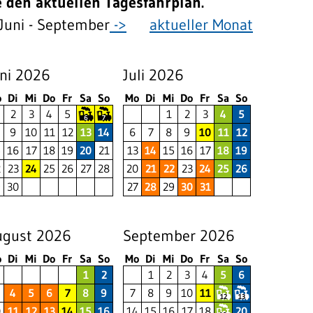
e den aktuellen Tagesfahrplan.
Juni - September
->
aktueller Monat
ni 2026
Juli 2026
o
Di
Mi
Do
Fr
Sa
So
Mo
Di
Mi
Do
Fr
Sa
So
2
3
4
5
1
2
3
4
5
6
7
9
10
11
12
13
14
6
7
8
9
10
11
12
5
16
17
18
19
20
21
13
14
15
16
17
18
19
2
23
24
25
26
27
28
20
21
22
23
24
25
26
9
30
27
28
29
30
31
ugust 2026
September 2026
o
Di
Mi
Do
Fr
Sa
So
Mo
Di
Mi
Do
Fr
Sa
So
1
2
1
2
3
4
5
6
4
5
6
7
8
9
7
8
9
10
11
12
13
0
11
12
13
14
15
16
14
15
16
17
18
20