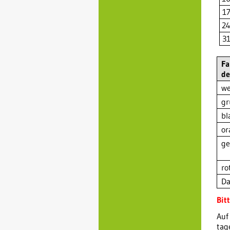
1
2
3
Fa
de
we
gr
bl
or
ge
ro
Da
Bit
Auf
tag