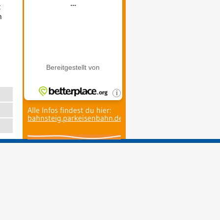
t
h
Alle Infos findest du hier:
bahnsteig.parkeisenbahn.de
.