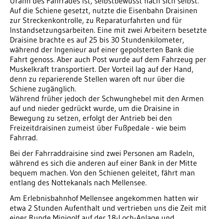
Urahn des Fahrrades ist, selbstbewusst nach sich selbst.
Auf die Schiene gesetzt, nutzte die Eisenbahn Draisinen
zur Streckenkontrolle, zu Reparaturfahrten und für
Instandsetzungsarbeiten. Eine mit zwei Arbeitern besetzte
Draisine brachte es auf 25 bis 30 Stundenkilometer,
während der Ingenieur auf einer gepolsterten Bank die
Fahrt genoss. Aber auch Post wurde auf dem Fahrzeug per
Muskelkraft transportiert. Der Vorteil lag auf der Hand,
denn zu reparierende Stellen waren oft nur über die
Schiene zugänglich.
Während früher jedoch der Schwunghebel mit den Armen
auf und nieder gedrückt wurde, um die Draisine in
Bewegung zu setzen, erfolgt der Antrieb bei den
Freizeitdraisinen zumeist über Fußpedale - wie beim
Fahrrad.
Bei der Fahrraddraisine sind zwei Personen am Radeln,
während es sich die anderen auf einer Bank in der Mitte
bequem machen. Von den Schienen geleitet, fährt man
entlang des Nottekanals nach Mellensee.
Am Erlebnisbahnhof Mellensee angekommen hatten wir
etwa 2 Stunden Aufenthalt und vertrieben uns die Zeit mit
einer Runde Minigolf auf der 18-Loch-Anlage und