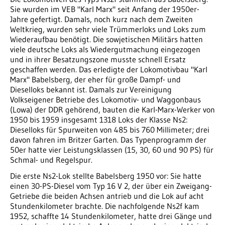
Sie wurden im VEB "Karl Marx" seit Anfang der 1950er-
Jahre gefertigt. Damals, noch kurz nach dem Zweiten
Weltkrieg, wurden sehr viele Trümmerloks und Loks zum
Wiederaufbau benötigt. Die sowjetischen Militärs hatten
viele deutsche Loks als Wiedergutmachung eingezogen
und in ihrer Besatzungszone musste schnell Ersatz
geschaffen werden. Das erledigte der Lokomotivbau "Karl
Marx" Babelsberg, der eher für große Dampf- und
Dieselloks bekannt ist. Damals zur Vereinigung
Volkseigener Betriebe des Lokomotiv- und Waggonbaus
(Lowa) der DDR gehörend, bauten die Karl-Marx-Werker von
1950 bis 1959 insgesamt 1318 Loks der Klasse Ns2:
Dieselloks für Spurweiten von 485 bis 760 Millimeter; drei
davon fahren im Britzer Garten. Das Typenprogramm der
50er hatte vier Leistungsklassen (15, 30, 60 und 90 PS) für
Schmal- und Regelspur.
Die erste Ns2-Lok stellte Babelsberg 1950 vor: Sie hatte
einen 30-PS-Diesel vom Typ 16 V 2, der über ein Zweigang-
Getriebe die beiden Achsen antrieb und die Lok auf acht
Stundenkilometer brachte. Die nachfolgende Ns2f kam
1952, schaffte 14 Stundenkilometer, hatte drei Gänge und