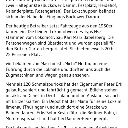
zwei Haltepunkte (Buckower Damm, Festplatz, Heidehof,
Kalenderplatz, Rosengarten). Der Lokschuppen befindet
sich in der Nähe des Eingangs Buckower Damm.
Der heutige Betreiber setzt Fahrzeuge aus den 1950er
Jahren ein. Die beiden Lokomotiven des Typs Ns2f
stammen vom Lokomotivbau Karl Marx Babelsberg. Die
Personenwagen sind überdacht und wurden speziell für
den Britzer Garten hergerichtet. Sie bieten jeweils 20 bis
25 Personen Platz.
Wir bekamen von Maschinist „Michi“ Hoffmann eine
Führung durch die Lokhalle und durften uns auch die
Zugmaschinen und Wagen genau ansehen.
Mehr als 120 Schmalspurloks hat der Eigentümer Peter Erk
gekauft, saniert und fahrtüchtig gemacht. Etliche stehen
im aktiven Dienst in Deutschland und im Ausland, so auch
im Britzer Garten. Ein Depot hat der Mann für seine Loks in
Ilmenau (Thüringen) und auch dort eine Strecke wo
Bahnen fahren. Erks Sohn Kevin führt die Berliner Bahn, ist
Motorenspezialist und hat bei Daimler-Benz gelernt.
Die Lokomotiven des Typs Ns2f stammen aus Babelsberg.