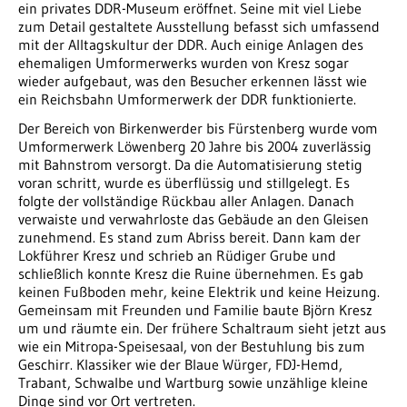
ein privates DDR-Museum eröffnet. Seine mit viel Liebe
zum Detail gestaltete Ausstellung befasst sich umfassend
mit der Alltagskultur der DDR. Auch einige Anlagen des
ehemaligen Umformerwerks wurden von Kresz sogar
wieder aufgebaut, was den Besucher erkennen lässt wie
ein Reichsbahn Umformerwerk der DDR funktionierte.
Der Bereich von Birkenwerder bis Fürstenberg wurde vom
Umformerwerk Löwenberg 20 Jahre bis 2004 zuverlässig
mit Bahnstrom versorgt. Da die Automatisierung stetig
voran schritt, wurde es überflüssig und stillgelegt. Es
folgte der vollständige Rückbau aller Anlagen. Danach
verwaiste und verwahrloste das Gebäude an den Gleisen
zunehmend. Es stand zum Abriss bereit. Dann kam der
Lokführer Kresz und schrieb an Rüdiger Grube und
schließlich konnte Kresz die Ruine übernehmen. Es gab
keinen Fußboden mehr, keine Elektrik und keine Heizung.
Gemeinsam mit Freunden und Familie baute Björn Kresz
um und räumte ein. Der frühere Schaltraum sieht jetzt aus
wie ein Mitropa-Speisesaal, von der Bestuhlung bis zum
Geschirr. Klassiker wie der Blaue Würger, FDJ-Hemd,
Trabant, Schwalbe und Wartburg sowie unzählige kleine
Dinge sind vor Ort vertreten.