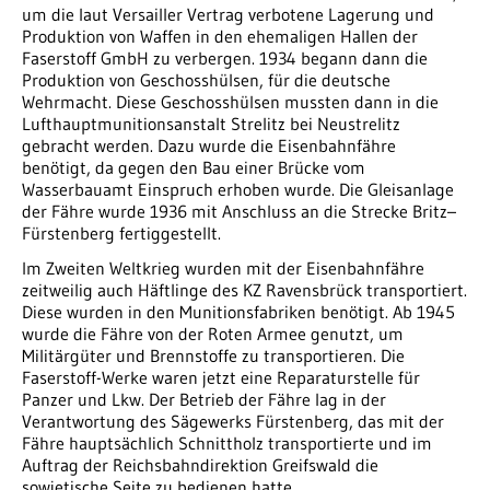
um die laut Versailler Vertrag verbotene Lagerung und
Produktion von Waffen in den ehemaligen Hallen der
Faserstoff GmbH zu verbergen. 1934 begann dann die
Produktion von Geschosshülsen, für die deutsche
Wehrmacht. Diese Geschosshülsen mussten dann in die
Lufthauptmunitionsanstalt Strelitz bei Neustrelitz
gebracht werden. Dazu wurde die Eisenbahnfähre
benötigt, da gegen den Bau einer Brücke vom
Wasserbauamt Einspruch erhoben wurde. Die Gleisanlage
der Fähre wurde 1936 mit Anschluss an die Strecke Britz–
Fürstenberg fertiggestellt.
Im Zweiten Weltkrieg wurden mit der Eisenbahnfähre
zeitweilig auch Häftlinge des KZ Ravensbrück transportiert.
Diese wurden in den Munitionsfabriken benötigt. Ab 1945
wurde die Fähre von der Roten Armee genutzt, um
Militärgüter und Brennstoffe zu transportieren. Die
Faserstoff-Werke waren jetzt eine Reparaturstelle für
Panzer und Lkw. Der Betrieb der Fähre lag in der
Verantwortung des Sägewerks Fürstenberg, das mit der
Fähre hauptsächlich Schnittholz transportierte und im
Auftrag der Reichsbahndirektion Greifswald die
sowjetische Seite zu bedienen hatte.