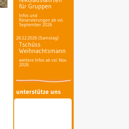
für Gruppen
Infos und
Reservierungen ab vsl.
September 2026
26.12.2026
(Samstag)
Tschüss
Weihnachtsmann
weitere Infos ab vsl. Nov.
2026
unterstütze uns