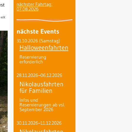
nächster Fahrtag:
est
07.08.2026
 e.V.
nächste Events
31.10.2026
(Samstag)
Halloweenfahrten
Reservierung
erforderlich
28.11.2026–06.12.2026
Nikolausfahrten
für Familien
Infos und
Reservierungen ab vsl.
September 2026
30.11.2026–11.12.2026
Nikolausfahrten