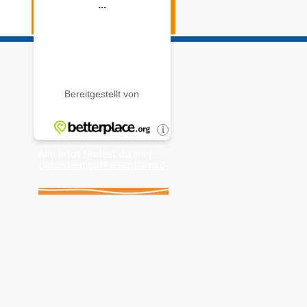
Alle Infos findest du hier:
bahnsteig.parkeisenbahn.de
.