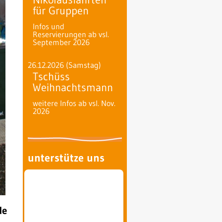
für Gruppen
Infos und
Reservierungen ab vsl.
September 2026
26.12.2026
(Samstag)
Tschüss
Weihnachtsmann
weitere Infos ab vsl. Nov.
2026
unterstütze uns
de