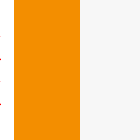
;
;
;
;