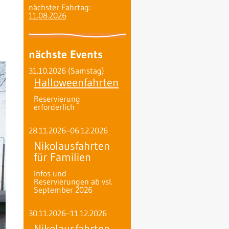
nächster Fahrtag:
11.08.2026
nächste Events
31.10.2026
(Samstag)
Halloweenfahrten
Reservierung
erforderlich
28.11.2026–06.12.2026
Nikolausfahrten
für Familien
Infos und
Reservierungen ab vsl.
September 2026
30.11.2026–11.12.2026
Nikolausfahrten