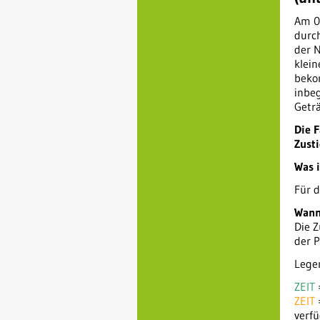
Am 0
durch
der N
klei
bekom
inbeg
Geträ
Die F
Zusti
Was i
Für d
Wann 
Die Z
der 
Lege
ZEIT
=
ZEIT
verfü