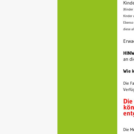
Kinde
(Kinder
Kinder 
Ebenso 
diese a
Erwac
HINW
an di
Wie 
Die F
Verfü
Die
kön
ent
Die M