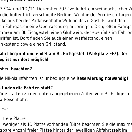
3./04. und 10./11. Dezember 2022 verkehrt ein weihnachtlicher 
 die hoffentlich verschneite Berliner Wuhlheide. An diesen Tagen 
ikolaus bei der Parkeisenbahn Wuhlheide zu Gast. Er wird den
nen Fahrgästen eine Überraschung mitbringen. Die großen Fahrgä
men am Bf. Eichgestell einen Glühwein, der ebenfalls im Fahrpr
riffen ist. Dort finden Sie auch einen Waffelstand, einen
nkestand sowie einen Grillstand.
ahrt beginnt und endet am Bf. Eichgestell (Parkplatz FEZ). Der
eg ist nur dort möglich!
st zu beachten?
ie Nikolausfahrten ist unbedingt eine
Reservierung notwendig!
finden die Fahrten statt?
üge starten zu den unten angegebenen Zeiten vom Bf. Eichgestel
Parkeisenbahn.
nde:
 freie Plätze
= weniger als 10 Plätze vorhanden (Bitte beachten Sie die maxima
gbare Anzahl freier Plätze hinter der jeweiligen Abfahrtszeit im