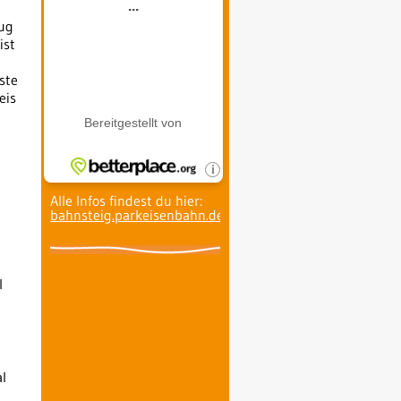
Zug
ist
ste
eis
Alle Infos findest du hier:
bahnsteig.parkeisenbahn.de
.
l
l