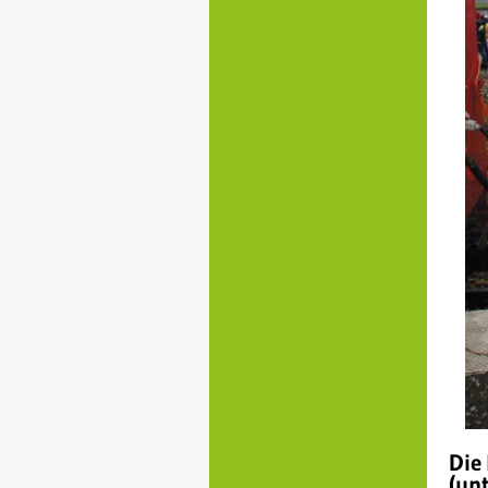
Die
(unt