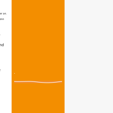
er an.
wenn
)
ind
r
.