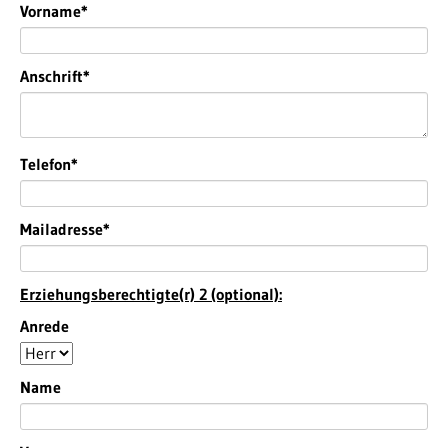
Pflichtfeld
Vorname
*
Pflichtfeld
Anschrift
*
Pflichtfeld
Telefon
*
Pflichtfeld
Mailadresse
*
Erziehungsberechtigte(r) 2 (optional):
Anrede
Name