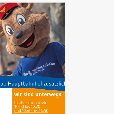
ptbahnhof zusätzlich ein Zug zur XL-Rundfahrt 
wir sind unterwegs
heute Fahrbetrieb
10:00 bis 12:20
und 13:40 bis 14:50