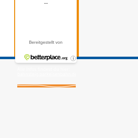
Alle Infos findest du hier:
bahnsteig.parkeisenbahn.de
.