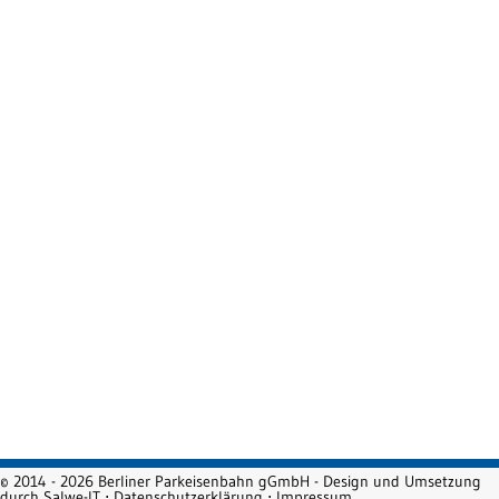
© 2014 - 2026 Berliner Parkeisenbahn gGmbH - Design und Umsetzung
durch
Salwe-IT
⋅
Datenschutzerklärung
⋅
Impressum