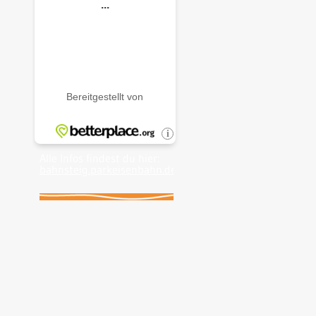
Alle Infos findest du hier:
bahnsteig.parkeisenbahn.de
.